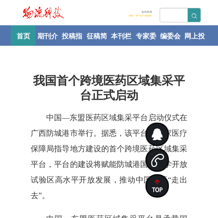
首页
期刊介
投稿指
征稿简
本刊栏
专家委
编委会
网上投
绍
南
则
目
员会
稿
我国首个跨境医药区域集采平
台正式启动
中国—东盟医药区域集采平台启动仪式在
广西防城港市举行。据悉，该平台为国家医疗
保障局指导地方建设的首个跨境医药区域集采
平台，平台的建设将赋能防城港国际医学开放
试验区高水平开放发展，推动中国医药“走出
去”。