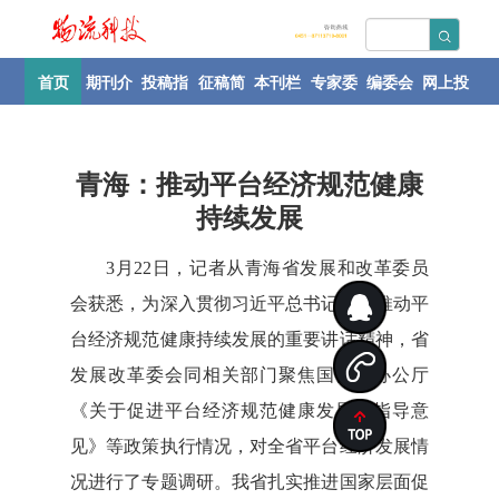
首页
期刊介
投稿指
征稿简
本刊栏
专家委
编委会
网上投
绍
南
则
目
员会
稿
青海：推动平台经济规范健康
持续发展
3月22日，记者从青海省发展和改革委员
会获悉，为深入贯彻习近平总书记关于推动平
台经济规范健康持续发展的重要讲话精神，省
发展改革委会同相关部门聚焦国务院办公厅
《关于促进平台经济规范健康发展的指导意
见》等政策执行情况，对全省平台经济发展情
况进行了专题调研。我省扎实推进国家层面促